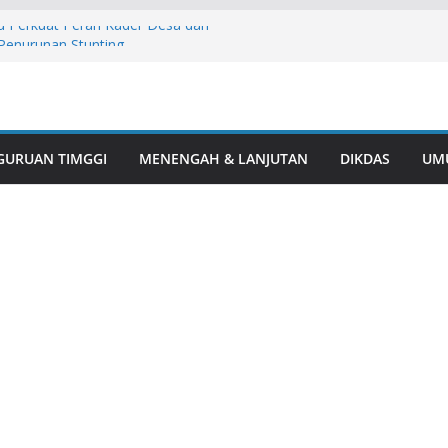
 Perkuat Peran Kader Desa dan
Penurunan Stunting
masi Warga, Polres Musi Rawas
arkotika di Desa Bingin Jungut
sil Juara I Turnamen Mini Soccer Antar
i Rawas
1, Polsek BTS Ulu Bersama Kecamatan
GURUAN TIMGGI
MENENGAH & LANJUTAN
DIKDAS
UM
lar Aksi Gotong Royong “Belida Asri”
aga Alam: Aksi Humanis Polres Musi
esehatan Mitigasi Karhutla