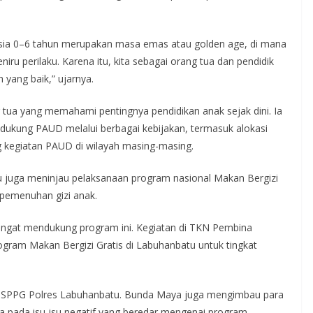
 Usia 0–6 tahun merupakan masa emas atau golden age, di mana
u perilaku. Karena itu, kita sebagai orang tua dan pendidik
yang baik,” ujarnya.
tua yang memahami pentingnya pendidikan anak sejak dini. Ia
ukung PAUD melalui berbagai kebijakan, termasuk alokasi
 kegiatan PAUD di wilayah masing-masing.
juga meninjau pelaksanaan program nasional Makan Bergizi
 pemenuhan gizi anak.
ngat mendukung program ini. Kegiatan di TKN Pembina
ogram Makan Bergizi Gratis di Labuhanbatu untuk tingkat
i SPPG Polres Labuhanbatu. Bunda Maya juga mengimbau para
ya pada isu-isu negatif yang beredar mengenai program