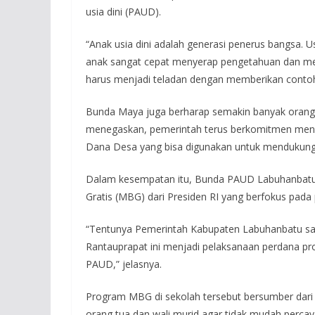
usia dini (PAUD).
“Anak usia dini adalah generasi penerus bangsa.
anak sangat cepat menyerap pengetahuan dan menir
harus menjadi teladan dengan memberikan contoh 
Bunda Maya juga berharap semakin banyak orang 
menegaskan, pemerintah terus berkomitmen mend
Dana Desa yang bisa digunakan untuk mendukung
Dalam kesempatan itu, Bunda PAUD Labuhanbatu 
Gratis (MBG) dari Presiden RI yang berfokus pada
“Tentunya Pemerintah Kabupaten Labuhanbatu sa
Rantauprapat ini menjadi pelaksanaan perdana pr
PAUD,” jelasnya.
Program MBG di sekolah tersebut bersumber dar
orang tua dan wali murid agar tidak mudah perca