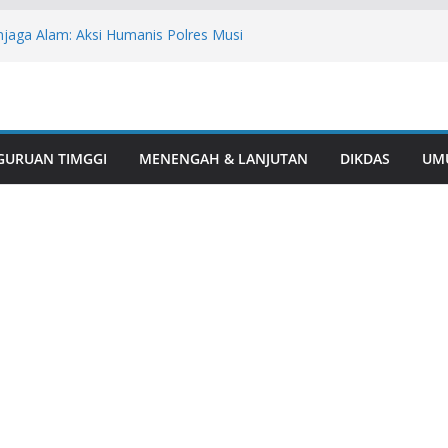
aga Alam: Aksi Humanis Polres Musi
esehatan Mitigasi Karhutla
s Polres Musi Rawas Lindungi Perkebunan
 Kebakaran
masi Warga, Polres Musi Rawas
arkotika di Desa Bingin Jungut
sil Juara I Turnamen Mini Soccer Antar
GURUAN TIMGGI
MENENGAH & LANJUTAN
DIKDAS
UM
i Rawas
1, Polsek BTS Ulu Bersama Kecamatan
lar Aksi Gotong Royong “Belida Asri”