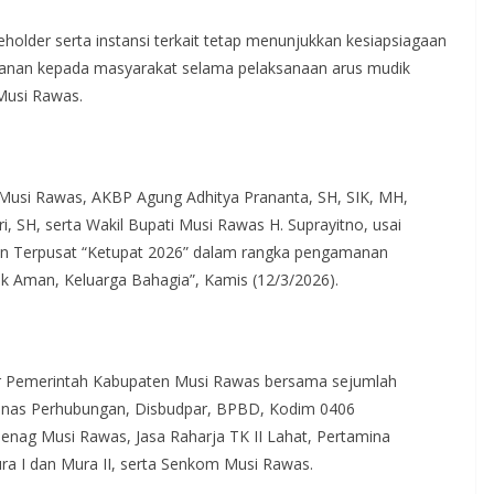
older serta instansi terkait tetap menunjukkan kesiapsiagaan
nan kepada masyarakat selama pelaksanaan arus mudik
Musi Rawas.
 Musi Rawas, AKBP Agung Adhitya Prananta, SH, SIK, MH,
 SH, serta Wakil Bupati Musi Rawas H. Suprayitno, usai
ian Terpusat “Ketupat 2026” dalam rangka pengamanan
dik Aman, Keluarga Bahagia”, Kamis (12/3/2026).
sur Pemerintah Kabupaten Musi Rawas bersama sejumlah
, Dinas Perhubungan, Disbudpar, BPBD, Kodim 0406
enag Musi Rawas, Jasa Raharja TK II Lahat, Pertamina
a I dan Mura II, serta Senkom Musi Rawas.