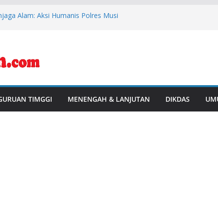
aga Alam: Aksi Humanis Polres Musi
esehatan Mitigasi Karhutla
s Polres Musi Rawas Lindungi Perkebunan
 Kebakaran
masi Warga, Polres Musi Rawas
arkotika di Desa Bingin Jungut
sil Juara I Turnamen Mini Soccer Antar
i Rawas
1, Polsek BTS Ulu Bersama Kecamatan
GURUAN TIMGGI
MENENGAH & LANJUTAN
DIKDAS
UM
lar Aksi Gotong Royong “Belida Asri”