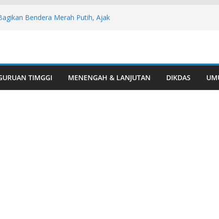
Bagikan Bendera Merah Putih, Ajak
kan HUT ke-81 RI
sil Juara I Turnamen Mini Soccer Antar
i Rawas
1, Polsek BTS Ulu Bersama Kecamatan
lar Aksi Gotong Royong “Belida Asri”
aga Alam: Aksi Humanis Polres Musi
GURUAN TIMGGI
MENENGAH & LANJUTAN
DIKDAS
UM
esehatan Mitigasi Karhutla
 Perkuat Peran Kader Desa dan
Penurunan Stunting