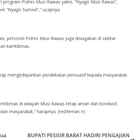
 dari program Polres Musi Rawas yakni, “Nyago Musi Rawas”,
kni “Nyago Sumsel”,” ucapnya
i, personel Polres Musi Rawas juga disiagakan di sekitar
guan kamtibmas.
tap mengedepankan pendekatan persuasif kepada masyarakat.
kamtibmas di wilayah Musi Rawas tetap aman dan kondusif,
dan masyarakat,” harapnya. (red/leman n)
tua
BUPATI PESISIR BARAT HADIRI PENGAJIAN