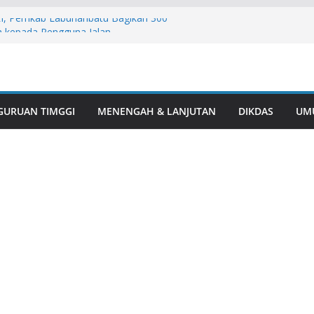
I, Pemkab Labuhanbatu Bagikan 300
h kepada Pengguna Jalan
hanbatu, SD Negeri 15 Rantau Selatan
sional
an Generasi Bangsa: Sidokkes Polres
n Mutu dan Keamanan Pangan di SPPG I
GURUAN TIMGGI
MENENGAH & LANJUTAN
DIKDAS
UM
al Penyerapan 1,85 Ton Jagung Petani
gabdian: Polres Musi Rawas Ukir
Predikat WBK di Bawah Kepemimpinan
 Prananta