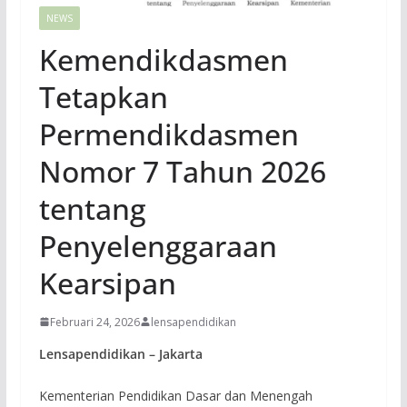
NEWS
Kemendikdasmen
Tetapkan
Permendikdasmen
Nomor 7 Tahun 2026
tentang
Penyelenggaraan
Kearsipan
Februari 24, 2026
lensapendidikan
Lensapendidikan – Jakarta
Kementerian Pendidikan Dasar dan Menengah