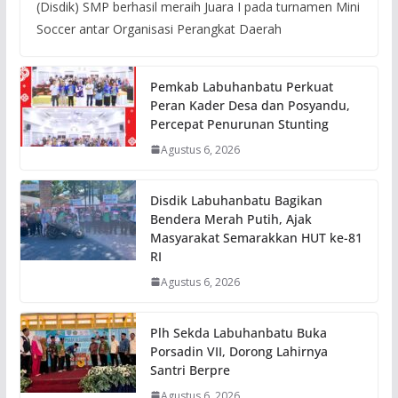
(Disdik) SMP berhasil meraih Juara I pada turnamen Mini
Soccer antar Organisasi Perangkat Daerah
Pemkab Labuhanbatu Perkuat
Peran Kader Desa dan Posyandu,
Percepat Penurunan Stunting
Agustus 6, 2026
Disdik Labuhanbatu Bagikan
Bendera Merah Putih, Ajak
Masyarakat Semarakkan HUT ke-81
RI
Agustus 6, 2026
Plh Sekda Labuhanbatu Buka
Porsadin VII, Dorong Lahirnya
Santri Berpre
Agustus 6, 2026