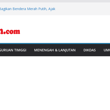
Bagikan Bendera Merah Putih, Ajak
kan HUT ke-81 RI
sil Juara I Turnamen Mini Soccer Antar
i Rawas
1, Polsek BTS Ulu Bersama Kecamatan
lar Aksi Gotong Royong “Belida Asri”
aga Alam: Aksi Humanis Polres Musi
esehatan Mitigasi Karhutla
 Perkuat Peran Kader Desa dan
GURUAN TIMGGI
MENENGAH & LANJUTAN
DIKDAS
UM
Penurunan Stunting