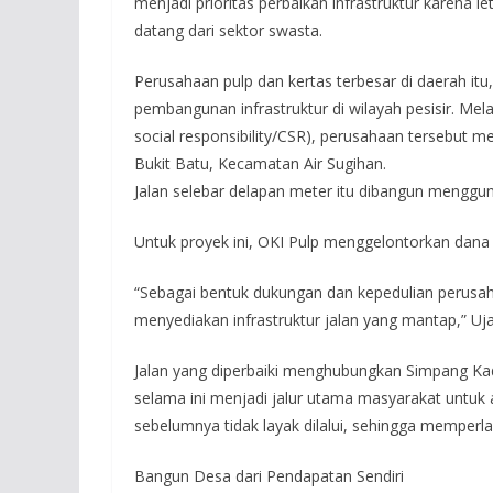
menjadi prioritas perbaikan infrastruktur karena 
datang dari sektor swasta.
Perusahaan pulp dan kertas terbesar di daerah itu,
pembangunan infrastruktur di wilayah pesisir. Me
social responsibility/CSR), perusahaan tersebut 
Bukit Batu, Kecamatan Air Sugihan.
Jalan selebar delapan meter itu dibangun menggu
Untuk proyek ini, OKI Pulp menggelontorkan dana 
“Sebagai bentuk dukungan dan kepedulian perusa
menyediakan infrastruktur jalan yang mantap,” Uj
Jalan yang diperbaiki menghubungkan Simpang K
selama ini menjadi jalur utama masyarakat untuk ak
sebelumnya tidak layak dilalui, sehingga memperl
Bangun Desa dari Pendapatan Sendiri