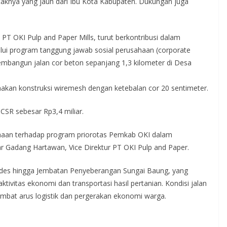
letaknya yang jauh dari Ibu Kota Kabupaten. Dukungan juga
 PT OKI Pulp and Paper Mills, turut berkontribusi dalam
lalui program tanggung jawab sosial perusahaan (corporate
membangun jalan cor beton sepanjang 1,3 kilometer di Desa
nakan konstruksi wiremesh dengan ketebalan cor 20 sentimeter.
CSR sebesar Rp3,4 miliar.
haan terhadap program priorotas Pemkab OKI dalam
ar Gadang Hartawan, Vice Direktur PT OKI Pulp and Paper.
ades hingga Jembatan Penyeberangan Sungai Baung, yang
tivitas ekonomi dan transportasi hasil pertanian. Kondisi jalan
ambat arus logistik dan pergerakan ekonomi warga.