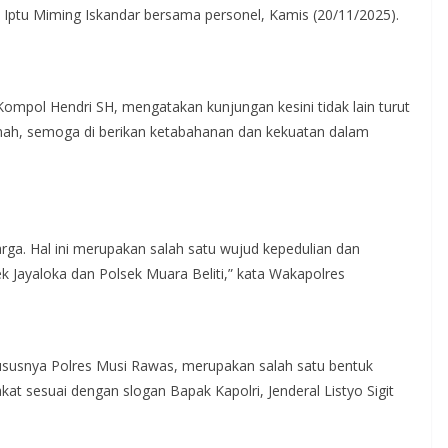
i, Iptu Miming Iskandar bersama personel, Kamis (20/11/2025).
mpol Hendri SH, mengatakan kunjungan kesini tidak lain turut
mah, semoga di berikan ketabahanan dan kekuatan dalam
arga. Hal ini merupakan salah satu wujud kepedulian dan
 Jayaloka dan Polsek Muara Beliti,” kata Wakapolres
ususnya Polres Musi Rawas, merupakan salah satu bentuk
kat sesuai dengan slogan Bapak Kapolri, Jenderal Listyo Sigit