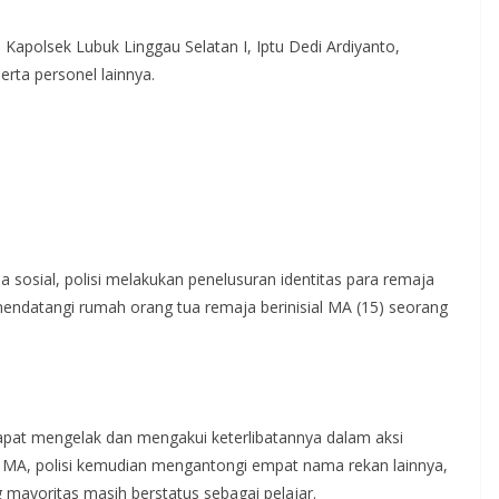
t. Kapolsek Lubuk Linggau Selatan I, Iptu Dedi Ardiyanto,
erta personel lainnya.
 sosial, polisi melakukan penelusuran identitas para remaja
 mendatangi rumah orang tua remaja berinisial MA (15) seorang
apat mengelak dan mengakui keterlibatannya dalam aksi
n MA, polisi kemudian mengantongi empat nama rekan lainnya,
g mayoritas masih berstatus sebagai pelajar.