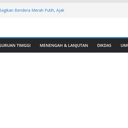
Bagikan Bendera Merah Putih, Ajak
kan HUT ke-81 RI
sil Juara I Turnamen Mini Soccer Antar
i Rawas
1, Polsek BTS Ulu Bersama Kecamatan
lar Aksi Gotong Royong “Belida Asri”
aga Alam: Aksi Humanis Polres Musi
GURUAN TIMGGI
MENENGAH & LANJUTAN
DIKDAS
UM
esehatan Mitigasi Karhutla
 Perkuat Peran Kader Desa dan
Penurunan Stunting