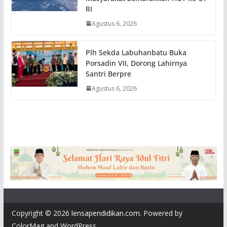
RI
Agustus 6, 2026
Plh Sekda Labuhanbatu Buka
Porsadin VII, Dorong Lahirnya
Santri Berpre
Agustus 6, 2026
Copyright © 2026
lensapendidikan.com
. Powered by
ColorMag
and
WordPress
.