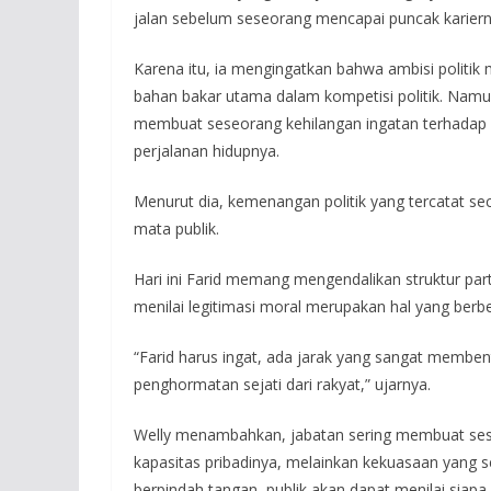
jalan sebelum seseorang mencapai puncak kariern
Karena itu, ia mengingatkan bahwa ambisi politik
bahan bakar utama dalam kompetisi politik. Namun
membuat seseorang kehilangan ingatan terhadap 
perjalanan hidupnya.
Menurut dia, kemenangan politik yang tercatat s
mata publik.
Hari ini Farid memang mengendalikan struktur p
menilai legitimasi moral merupakan hal yang berbe
“Farid harus ingat, ada jarak yang sangat membe
penghormatan sejati dari rakyat,” ujarnya.
Welly menambahkan, jabatan sering membuat ses
kapasitas pribadinya, melainkan kekuasaan yang se
berpindah tangan, publik akan dapat menilai siap