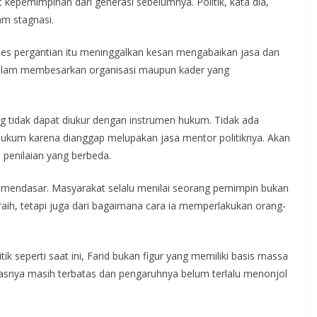
kepemimpinan dari generasi sebelumnya. Politik, kata dia,
m stagnasi.
es pergantian itu meninggalkan kesan mengabaikan jasa dan
 dalam membesarkan organisasi maupun kader yang
tidak dapat diukur dengan instrumen hukum. Tidak ada
hukum karena dianggap melupakan jasa mentor politiknya. Akan
 penilaian yang berbeda.
at mendasar. Masyarakat selalu menilai seorang pemimpin bukan
aih, tetapi juga dari bagaimana cara ia memperlakukan orang-
k seperti saat ini, Farid bukan figur yang memiliki basis massa
itasnya masih terbatas dan pengaruhnya belum terlalu menonjol