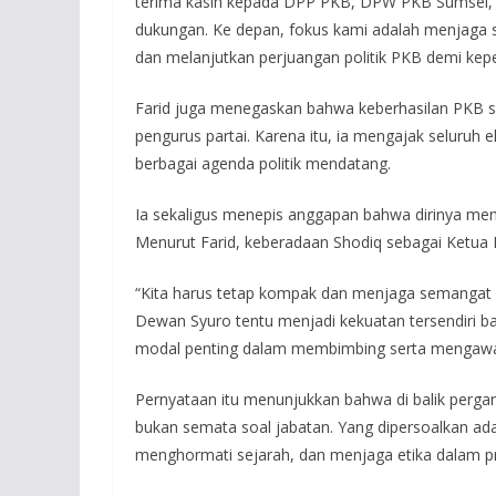
terima kasih kepada DPP PKB, DPW PKB Sumsel, p
dukungan. Ke depan, fokus kami adalah menjaga s
dan melanjutkan perjuangan politik PKB demi kepe
Farid juga menegaskan bahwa keberhasilan PKB sel
pengurus partai. Karena itu, ia mengajak seluruh
berbagai agenda politik mendatang.
Ia sekaligus menepis anggapan bahwa dirinya meny
Menurut Farid, keberadaan Shodiq sebagai Ketua D
“Kita harus tetap kompak dan menjaga semangat 
Dewan Syuro tentu menjadi kekuatan tersendiri b
modal penting dalam membimbing serta mengawal p
Pernyataan itu menunjukkan bahwa di balik perga
bukan semata soal jabatan. Yang dipersoalkan ada
menghormati sejarah, dan menjaga etika dalam pr