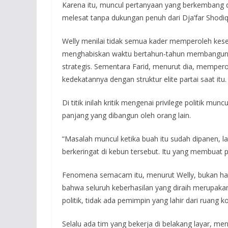
Karena itu, muncul pertanyaan yang berkembang di
melesat tanpa dukungan penuh dari Dja’far Shodi
Welly menilai tidak semua kader memperoleh kes
menghabiskan waktu bertahun-tahun membangun ka
strategis. Sementara Farid, menurut dia, mempero
kedekatannya dengan struktur elite partai saat itu.
Di titik inilah kritik mengenai privilege politik mu
panjang yang dibangun oleh orang lain.
“Masalah muncul ketika buah itu sudah dipanen, la
berkeringat di kebun tersebut. Itu yang membuat p
Fenomena semacam itu, menurut Welly, bukan hal b
bahwa seluruh keberhasilan yang diraih merupakan
politik, tidak ada pemimpin yang lahir dari ruang k
Selalu ada tim yang bekerja di belakang layar, m