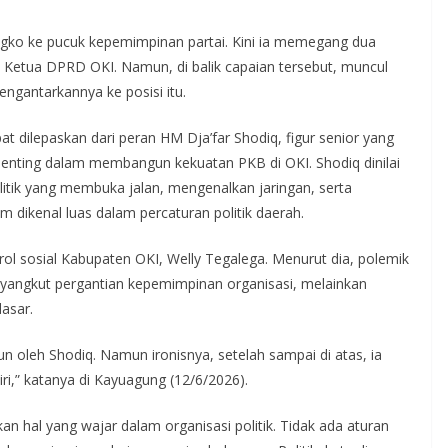
ngko ke pucuk kepemimpinan partai. Kini ia memegang dua
n Ketua DPRD OKI. Namun, di balik capaian tersebut, muncul
ngantarkannya ke posisi itu.
at dilepaskan dari peran HM Dja’far Shodiq, figur senior yang
penting dalam membangun kekuatan PKB di OKI. Shodiq dinilai
litik yang membuka jalan, mengenalkan jaringan, serta
 dikenal luas dalam percaturan politik daerah.
trol sosial Kabupaten OKI, Welly Tegalega. Menurut dia, polemik
yangkut pergantian kepemimpinan organisasi, melainkan
asar.
gun oleh Shodiq. Namun ironisnya, setelah sampai di atas, ia
ri,” katanya di Kayuagung (12/6/2026).
 hal yang wajar dalam organisasi politik. Tidak ada aturan