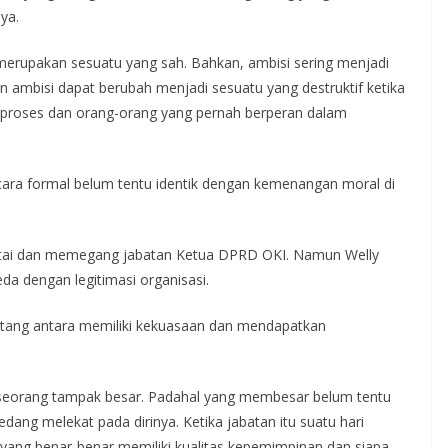
ya.
 merupakan sesuatu yang sah. Bahkan, ambisi sering menjadi
 ambisi dapat berubah menjadi sesuatu yang destruktif ketika
proses dan orang-orang yang pernah berperan dalam
ecara formal belum tentu identik dengan kemenangan moral di
artai dan memegang jabatan Ketua DPRD OKI. Namun Welly
da dengan legitimasi organisasi.
ntang antara memiliki kekuasaan dan mendapatkan
eorang tampak besar. Padahal yang membesar belum tentu
dang melekat pada dirinya. Ketika jabatan itu suatu hari
a yang benar-benar memiliki kualitas kepemimpinan dan siapa