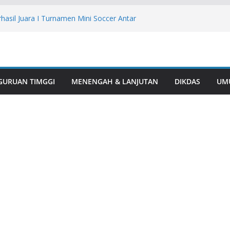
hasil Juara I Turnamen Mini Soccer Antar
si Rawas
-81, Polsek Muara Beliti Gelorakan
kung Asta Cita Presiden Prabowo
larikan Diri RO (30), Akhirnya Berhasil
esnarkoba Polres Lubuk Linggau
as Polres Musi Rawas Lindungi Perkebunan
GURUAN TIMGGI
MENENGAH & LANJUTAN
DIKDAS
UM
a Kebakaran
ormasi Warga, Polres Musi Rawas
 Narkotika di Desa Bingin Jungut