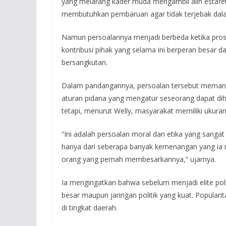
yang melarang kader muda mengambil alih estafet 
membutuhkan pembaruan agar tidak terjebak dala
Namun persoalannya menjadi berbeda ketika pros
kontribusi pihak yang selama ini berperan besar
bersangkutan.
Dalam pandangannya, persoalan tersebut memang 
aturan pidana yang mengatur seseorang dapat di
tetapi, menurut Welly, masyarakat memiliki ukuran
“Ini adalah persoalan moral dan etika yang sang
hanya dari seberapa banyak kemenangan yang ia r
orang yang pernah membesarkannya,” ujarnya.
Ia mengingatkan bahwa sebelum menjadi elite politi
besar maupun jaringan politik yang kuat. Popular
di tingkat daerah.