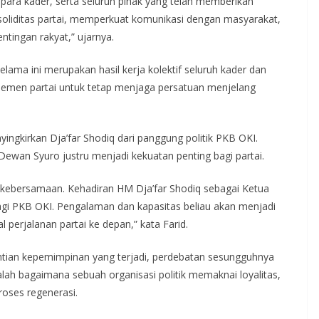
ara kader, serta seluruh pihak yang telah memberikan
oliditas partai, memperkuat komunikasi dengan masyarakat,
ntingan rakyat,” ujarnya.
ama ini merupakan hasil kerja kolektif seluruh kader dan
 elemen partai untuk tetap menjaga persatuan menjelang
ingkirkan Dja’far Shodiq dari panggung politik PKB OKI.
ewan Syuro justru menjadi kekuatan penting bagi partai.
kebersamaan. Kehadiran HM Dja’far Shodiq sebagai Ketua
agi PKB OKI. Pengalaman dan kapasitas beliau akan menjadi
erjalanan partai ke depan,” kata Farid.
ntian kepemimpinan yang terjadi, perdebatan sesungguhnya
lah bagaimana sebuah organisasi politik memaknai loyalitas,
oses regenerasi.