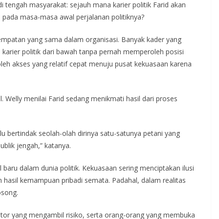
 tengah masyarakat: sejauh mana karier politik Farid akan
q pada masa-masa awal perjalanan politiknya?
empatan yang sama dalam organisasi. Banyak kader yang
rier politik dari bawah tanpa pernah memperoleh posisi
leh akses yang relatif cepat menuju pusat kekuasaan karena
ncul. Welly menilai Farid sedang menikmati hasil dari proses
lu bertindak seolah-olah dirinya satu-satunya petani yang
ublik jengah,” katanya.
aru dalam dunia politik. Kekuasaan sering menciptakan ilusi
 hasil kemampuan pribadi semata. Padahal, dalam realitas
osong.
entor yang mengambil risiko, serta orang-orang yang membuka