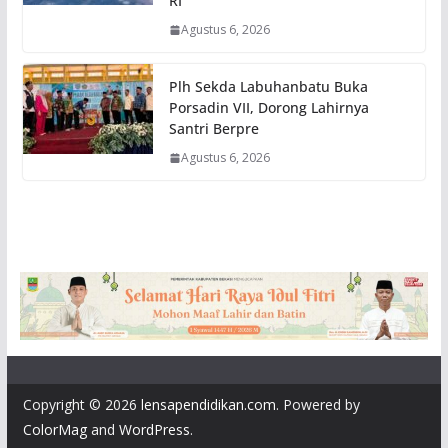
RI
Agustus 6, 2026
Plh Sekda Labuhanbatu Buka
Porsadin VII, Dorong Lahirnya
Santri Berpre
Agustus 6, 2026
Copyright © 2026
lensapendidikan.com
. Powered by
ColorMag
and
WordPress
.