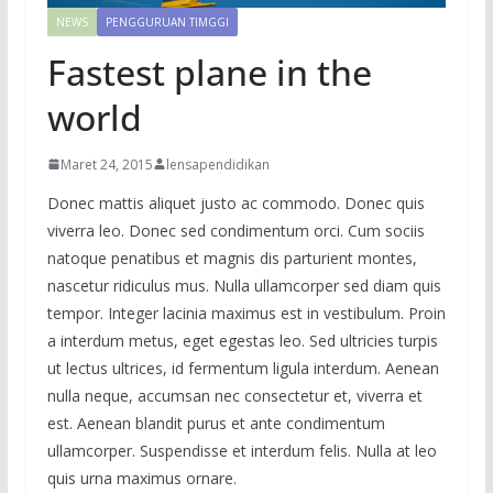
NEWS
PENGGURUAN TIMGGI
Fastest plane in the
world
Maret 24, 2015
lensapendidikan
Donec mattis aliquet justo ac commodo. Donec quis
viverra leo. Donec sed condimentum orci. Cum sociis
natoque penatibus et magnis dis parturient montes,
nascetur ridiculus mus. Nulla ullamcorper sed diam quis
tempor. Integer lacinia maximus est in vestibulum. Proin
a interdum metus, eget egestas leo. Sed ultricies turpis
ut lectus ultrices, id fermentum ligula interdum. Aenean
nulla neque, accumsan nec consectetur et, viverra et
est. Aenean blandit purus et ante condimentum
ullamcorper. Suspendisse et interdum felis. Nulla at leo
quis urna maximus ornare.