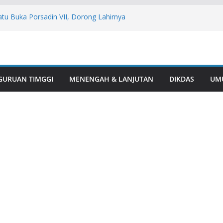
tu Buka Porsadin VII, Dorong Lahirnya
1, Polsek BTS Ulu Bersama Kecamatan
elar Aksi Gotong Royong “Belida Asri”
jaga Alam: Aksi Humanis Polres Musi
esehatan Mitigasi Karhutla
 Perkuat Peran Kader Desa dan
GURUAN TIMGGI
MENENGAH & LANJUTAN
DIKDAS
UM
Penurunan Stunting
Bagikan Bendera Merah Putih, Ajak
kan HUT ke-81 RI