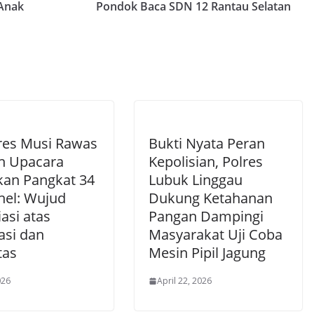
 Anak
Pondok Baca SDN 12 Rantau Selatan
res Musi Rawas
Bukti Nyata Peran
n Upacara
Kepolisian, Polres
kan Pangkat 34
Lubuk Linggau
nel: Wujud
Dukung Ketahanan
asi atas
Pangan Dampingi
asi dan
Masyarakat Uji Coba
tas
Mesin Pipil Jagung
026
April 22, 2026