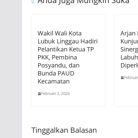
Anda Juga Mungkin Suka
Wakil Wali Kota
Arjan 
Lubuk Linggau Hadiri
Kunjun
Pelantikan Ketua TP
Siner
PKK, Pembina
Labuh
Posyandu, dan
Diper
Bunda PAUD
Februar
Kecamatan
Februari 3, 2026
Tinggalkan Balasan