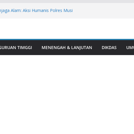
aga Alam: Aksi Humanis Polres Musi
esehatan Mitigasi Karhutla
s Polres Musi Rawas Lindungi Perkebunan
 Kebakaran
masi Warga, Polres Musi Rawas
arkotika di Desa Bingin Jungut
sil Juara I Turnamen Mini Soccer Antar
GURUAN TIMGGI
MENENGAH & LANJUTAN
DIKDAS
UM
i Rawas
1, Polsek BTS Ulu Bersama Kecamatan
lar Aksi Gotong Royong “Belida Asri”