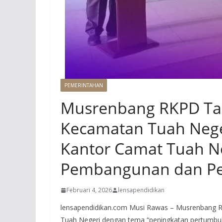
PEMERINTAHAN
Musrenbang RKPD Tah
Kecamatan Tuah Nege
Kantor Camat Tuah Ne
Pembangunan dan Per
Februari 4, 2026
lensapendidikan
lensapendidikan.com Musi Rawas – Musrenbang 
Tuah Negeri dengan tema “peningkatan pertumbu